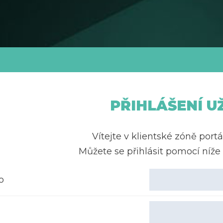
PŘIHLÁŠENÍ U
Vítejte v klientské zóně portá
Můžete se přihlásit pomocí níž
o