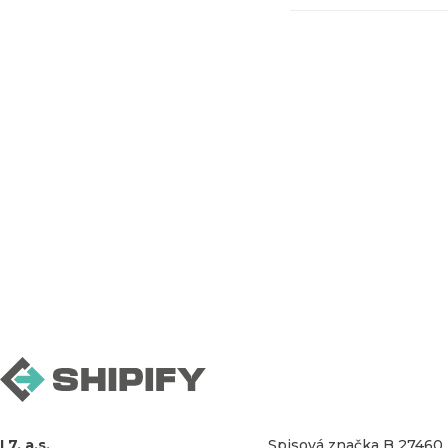
L7, a.s.
Spisová značka B 27460